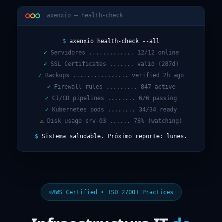
axenxio — health-check
$
axenxio health-check --all
✓
Servidores ............. 12/12 online
✓
SSL Certificates ....... valid (287d)
✓
Backups ................ verified 2h ago
✓
Firewall rules ......... 847 active
✓
CI/CD pipelines ........ 6/6 passing
✓
Kubernetes pods ........ 34/34 ready
⚠
Disk usage srv-03 ...... 78% (watching)
$
Sistema saludable. Próximo reporte: lunes.
AWS Certified • ISO 27001 Practices